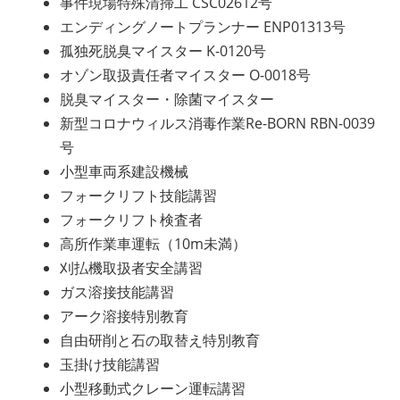
事件現場特殊清掃工 CSC02612号
エンディングノートプランナー ENP01313号
孤独死脱臭マイスター K-0120号
オゾン取扱責任者マイスター O-0018号
脱臭マイスター・除菌マイスター
新型コロナウィルス消毒作業Re-BORN RBN-0039
号
小型車両系建設機械
フォークリフト技能講習
フォークリフト検査者
高所作業車運転（10m未満）
刈払機取扱者安全講習
ガス溶接技能講習
アーク溶接特別教育
自由研削と石の取替え特別教育
玉掛け技能講習
小型移動式クレーン運転講習